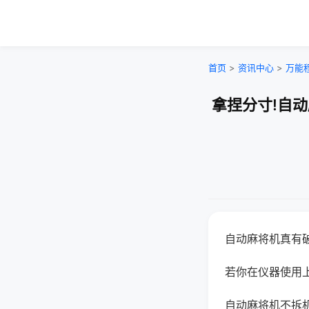
首页
>
资讯中心
>
万能
拿捏分寸!自
自动麻将机真有
若你在仪器使用上
自动麻将机不拆