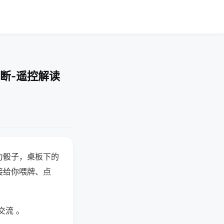
断-遥控解读
力骰子，桌板下的
接给你喂牌、点
交流 。