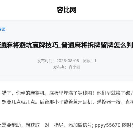
容比网
解读
普通麻将避坑赢牌技巧_普通麻将拆牌留牌怎么判
发布时间：2026-08-08｜阅读：1
发布者：容比网
？错了，你坐的麻将机，底板里埋满了铜线圈！他们早就换了磁
，想要几点就几点。后台那小子戴着蓝牙耳机，遥控器一按，直
需要帮助，想获取一对一指导，添加微信号; ppyy55670 随时