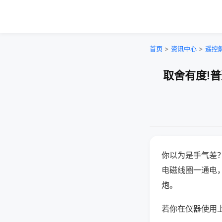
首页
>
资讯中心
>
遥控
取舍有度!
你以为是手气差
电磁线圈一通电
炮。
若你在仪器使用上