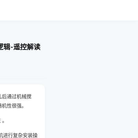
逻辑-遥控解读
乱后通过机械搅
随机性很强。
 。
机进行复杂安装操