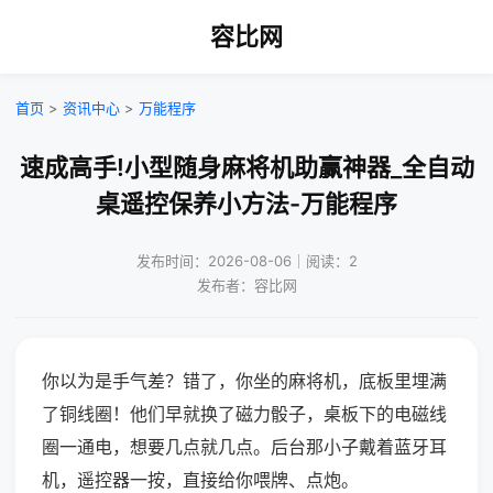
容比网
首页
>
资讯中心
>
万能程序
速成高手!小型随身麻将机助赢神器_全自动
桌遥控保养小方法-万能程序
发布时间：2026-08-06｜阅读：2
发布者：容比网
你以为是手气差？错了，你坐的麻将机，底板里埋满
了铜线圈！他们早就换了磁力骰子，桌板下的电磁线
圈一通电，想要几点就几点。后台那小子戴着蓝牙耳
机，遥控器一按，直接给你喂牌、点炮。