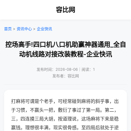
容比网
首页
>
资讯中心
>
企业快讯
控场高手!四口机八口机助赢神器通用_全自
动机线路对接改装教程-企业快讯
发布时间：2026-08-06｜阅读：1
发布者：容比网
打麻将可谓是个老手，可经常碰到麻将的斜乎事，出
于习惯，不赢头一把，敷衍了事过了第一局。第二，
三，四连摸三局大胡，按道理说，这场麻将下来是稳
赢钱。理想很丰满，现实很骨感。至四局后就处于逆