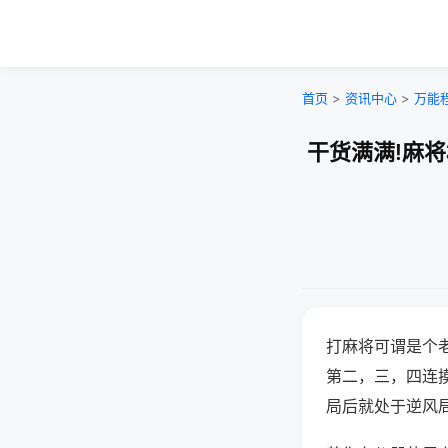
首页
>
资讯中心
>
万能
干货满满!麻
打麻将可谓是个
第二，三，四连
局后就处于逆风