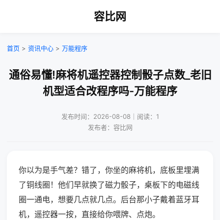
容比网
首页
>
资讯中心
>
万能程序
通俗易懂!麻将机遥控器控制骰子点数_老旧
机型适合改程序吗-万能程序
发布时间：2026-08-08｜阅读：1
发布者：容比网
你以为是手气差？错了，你坐的麻将机，底板里埋满
了铜线圈！他们早就换了磁力骰子，桌板下的电磁线
圈一通电，想要几点就几点。后台那小子戴着蓝牙耳
机，遥控器一按，直接给你喂牌、点炮。