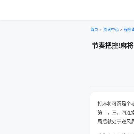
首页
>
资讯中心
>
程序
节奏把控!麻
打麻将可谓是个
第二，三，四连
局后就处于逆风