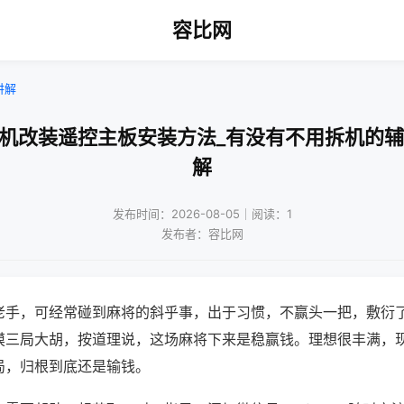
容比网
讲解
将机改装遥控主板安装方法_有没有不用拆机的辅
解
发布时间：2026-08-05｜阅读：1
发布者：容比网
老手，可经常碰到麻将的斜乎事，出于习惯，不赢头一把，敷衍
摸三局大胡，按道理说，这场麻将下来是稳赢钱。理想很丰满，
局，归根到底还是输钱。