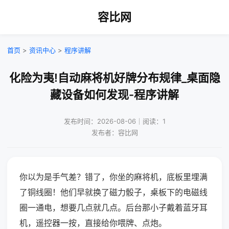
容比网
首页
>
资讯中心
>
程序讲解
化险为夷!自动麻将机好牌分布规律_桌面隐
藏设备如何发现-程序讲解
发布时间：2026-08-06｜阅读：1
发布者：容比网
你以为是手气差？错了，你坐的麻将机，底板里埋满
了铜线圈！他们早就换了磁力骰子，桌板下的电磁线
圈一通电，想要几点就几点。后台那小子戴着蓝牙耳
机，遥控器一按，直接给你喂牌、点炮。