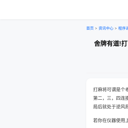
首页
>
资讯中心
>
程序
舍牌有道!
打麻将可谓是个
第二，三，四连
局后就处于逆风
若你在仪器使用上