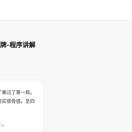
牌-程序讲解
了事过了第一局。
现实很骨感。至四
 。